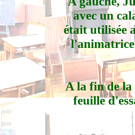
A gauche, Ju
avec un cal
était utilisé
l'animatri
A la fin de l
feuille d'es