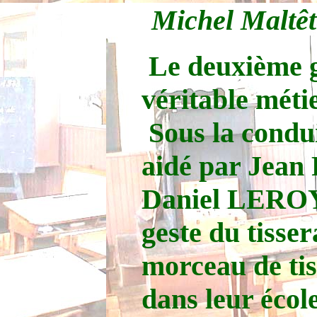
Michel Maltête
Le deuxième g
véritable métie
Sous la cond
aidé par Jean
Daniel LEROY 
geste du tisser
morceau de tis
dans leur école