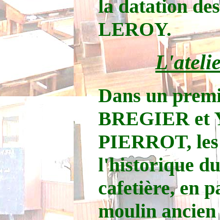
la datation de
LEROY.
L'ateli
Dans un premi
BREGIER et Y
PIERROT, les 
l'historique du
cafetière, en p
moulin ancien 