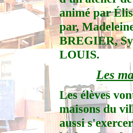
animé par Él
par, Madelei
BREGIER, Syl
LOUIS.
Les ma
Les élèves von
maisons du vil
aussi s'exercer