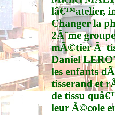
lâ€™atelier, i
Changer la ph
2Ã¨me groupe 
mÃ©tier Ã tis
Daniel LERO
les enfants d
tisserand et 
de tissu quâ€
leur Ã©cole e