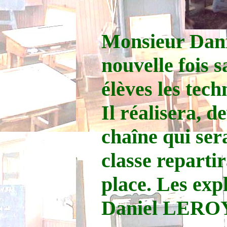
Monsieur Dan
nouvelle fois 
élèves les tech
Il réalisera, 
chaîne qui sera
classe reparti
place. Les exp
Daniel LERO