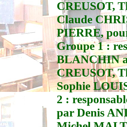
CREUSOT, Th
Claude CHRI
PIERRE, pour
Groupe 1 : re
BLANCHIN ai
CREUSOT, T
Sophie LOUIS
2 : responsa
par Denis AN
Michel MALTÃ