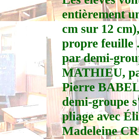
entièrement un
cm sur 12 cm),
propre feuille .
par demi-group
MATHIEU, pape
Pierre BABEL,
demi-groupe s'
pliage avec 
Madeleine CR