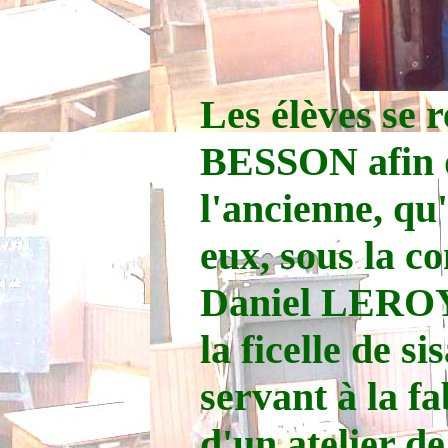
Les élèves se 
BESSON afin d
l'ancienne, qu
eux, sous la c
Daniel LEROY.
la ficelle de s
servant à la f
d'un atelier de