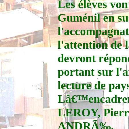
Les élèves von
Guménil en sui
l'accompagnat
l'attention de 
devront répon
portant sur l'a
lecture de pay
Lâ€™encadrem
LEROY, Pierr
ANDRÃ‰.