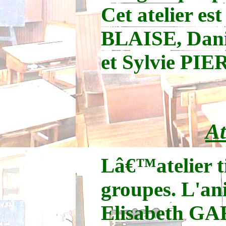
Cet atelier e
BLAISE, Dan
et Sylvie PI
At
Lâ€™atelier ti
groupes.
L'ani
Elisabeth GA